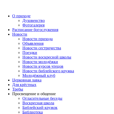
Перейти
к
содержимому
О приходе
Духовенство
Фотогалерея
Расписание богослужения
Новости
Новости прихода
Объявления
Новости сестричества
Поездки
Новости воскресной школы
Новости молодёжки
Новости курсов чтецов
Новости библейского кружка
Молодёжный клуб
Церковная лавка
Для крёстных
Требы
Просвещение и общение
Огласительные беседы
Воскресная школа
Библейский кружок
Библиотека