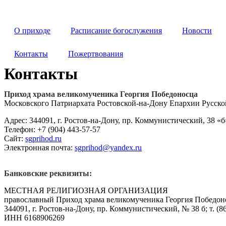
Перейти
к
содержимому
О приходе
Расписание богослужения
Новости
Контакты
Пожертвования
Контакты
Приход храма великомученика Георгия Победоносца
Московского Патриархата Ростовской-на-Дону Епархии Русск
Адрес: 344091, г. Ростов-на-Дону, пр. Коммунистический, 38 «б
Телефон: +7 (904) 443-57-57
Сайт:
sgprihod.ru
Электронная почта:
sgprihod@yandex.ru
Банковские реквизиты:
МЕСТНАЯ РЕЛИГИОЗНАЯ ОРГАНИЗАЦИЯ
православный Приход храма великомученика Георгия Победоно
344091, г. Ростов-на-Дону, пр. Коммунистический, № 38 б; т. (86
ИНН 6168906269