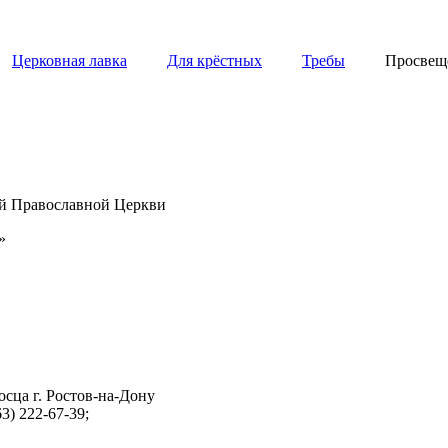
Церковная лавка
Для крёстных
Требы
Просвещ
ой Православной Церкви
»
сца г. Ростов-на-Дону
3) 222-67-39;