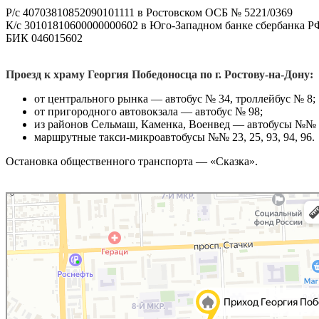
Р/с 40703810852090101111 в Ростовском ОСБ № 5221/0369
К/с 30101810600000000602 в Юго-Западном банке сбербанка РФ
БИК 046015602
Проезд к храму Георгия Победоносца по г. Ростову-на-Дону:
от центрального рынка ― автобус № 34, троллейбус № 8;
от пригородного автовокзала ― автобус № 98;
из районов Сельмаш, Каменка, Военвед ― автобусы №№ 9
маршрутные такси-микроавтобусы №№ 23, 25, 93, 94, 96.
Остановка общественного транспорта ― «Сказка».
Ростов‑на‑Дону
Яндекс Карты — транспорт, навигация, поиск мест