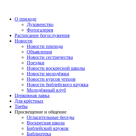
Перейти
к
содержимому
О приходе
Духовенство
Фотогалерея
Расписание богослужения
Новости
Новости прихода
Объявления
Новости сестричества
Поездки
Новости воскресной школы
Новости молодёжки
Новости курсов чтецов
Новости библейского кружка
Молодёжный клуб
Церковная лавка
Для крёстных
Требы
Просвещение и общение
Огласительные беседы
Воскресная школа
Библейский кружок
Библиотека