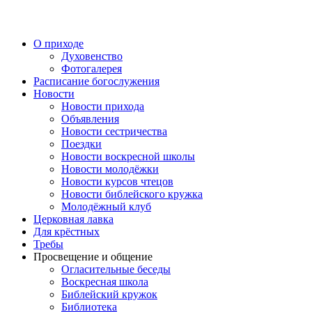
Перейти
к
содержимому
О приходе
Духовенство
Фотогалерея
Расписание богослужения
Новости
Новости прихода
Объявления
Новости сестричества
Поездки
Новости воскресной школы
Новости молодёжки
Новости курсов чтецов
Новости библейского кружка
Молодёжный клуб
Церковная лавка
Для крёстных
Требы
Просвещение и общение
Огласительные беседы
Воскресная школа
Библейский кружок
Библиотека