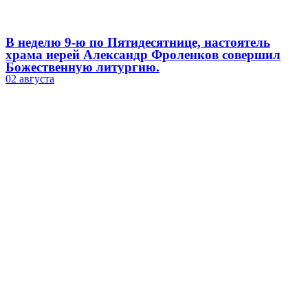
В неделю 9-ю по Пятидесятнице, настоятель
храма иерей Александр Фроленков совершил
Божественную литургию.
02 августа