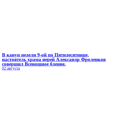
В канун недели 9-ой по Пятидесятнице,
настоятель храма иерей Александр Фроленков
совершил Всенощное бдение.
02 августа