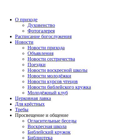
Перейти
к
содержимому
О приходе
Духовенство
Фотогалерея
Расписание богослужения
Новости
Новости прихода
Объявления
Новости сестричества
Поездки
Новости воскресной школы
Новости молодёжки
Новости курсов чтецов
Новости библейского кружка
Молодёжный клуб
Церковная лавка
Для крёстных
Требы
Просвещение и общение
Огласительные беседы
Воскресная школа
Библейский кружок
Библиотека