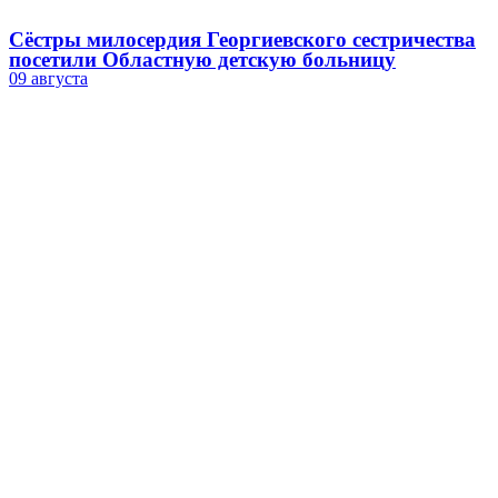
Сёстры милосердия Георгиевского сестричества
посетили Областную детскую больницу
09 августа