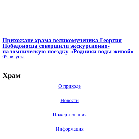
Прихожане храма великомученика Георгия
Победоносца совершили экскурсионно-
паломническую поездку «Родники воды живой»
05 августа
Храм
О приходе
Новости
Пожертвования
Информация