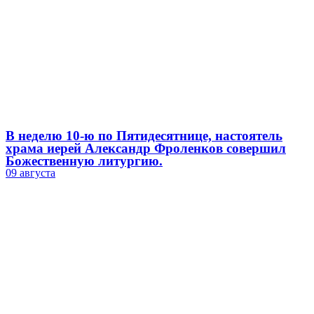
В неделю 10-ю по Пятидесятнице, настоятель
храма иерей Александр Фроленков совершил
Божественную литургию.
09 августа