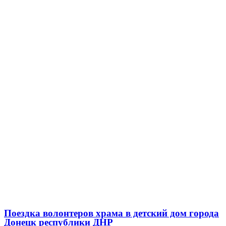
Поездка волонтеров храма в детский дом города
Донецк республики ДНР