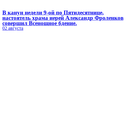
В канун недели 9-ой по Пятидесятнице,
настоятель храма иерей Александр Фроленков
совершил Всенощное бдение.
02 августа