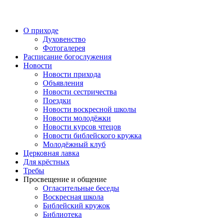
Перейти
к
содержимому
О приходе
Духовенство
Фотогалерея
Расписание богослужения
Новости
Новости прихода
Объявления
Новости сестричества
Поездки
Новости воскресной школы
Новости молодёжки
Новости курсов чтецов
Новости библейского кружка
Молодёжный клуб
Церковная лавка
Для крёстных
Требы
Просвещение и общение
Огласительные беседы
Воскресная школа
Библейский кружок
Библиотека