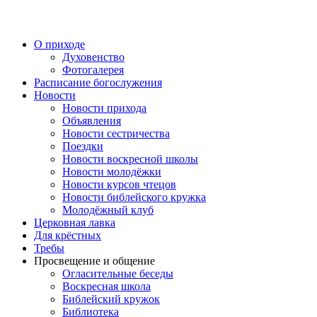
Перейти
к
содержимому
О приходе
Духовенство
Фотогалерея
Расписание богослужения
Новости
Новости прихода
Объявления
Новости сестричества
Поездки
Новости воскресной школы
Новости молодёжки
Новости курсов чтецов
Новости библейского кружка
Молодёжный клуб
Церковная лавка
Для крёстных
Требы
Просвещение и общение
Огласительные беседы
Воскресная школа
Библейский кружок
Библиотека