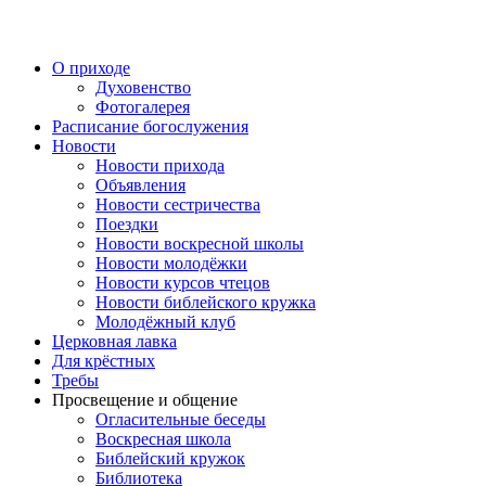
Перейти
к
содержимому
О приходе
Духовенство
Фотогалерея
Расписание богослужения
Новости
Новости прихода
Объявления
Новости сестричества
Поездки
Новости воскресной школы
Новости молодёжки
Новости курсов чтецов
Новости библейского кружка
Молодёжный клуб
Церковная лавка
Для крёстных
Требы
Просвещение и общение
Огласительные беседы
Воскресная школа
Библейский кружок
Библиотека