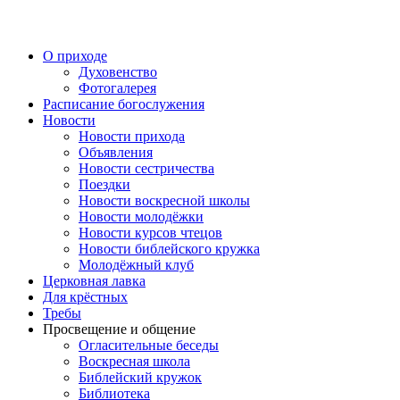
Перейти
к
содержимому
О приходе
Духовенство
Фотогалерея
Расписание богослужения
Новости
Новости прихода
Объявления
Новости сестричества
Поездки
Новости воскресной школы
Новости молодёжки
Новости курсов чтецов
Новости библейского кружка
Молодёжный клуб
Церковная лавка
Для крёстных
Требы
Просвещение и общение
Огласительные беседы
Воскресная школа
Библейский кружок
Библиотека