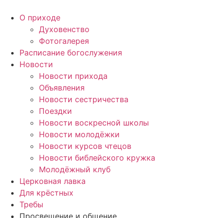
Перейти
к
О приходе
содержимому
Духовенство
Фотогалерея
Расписание богослужения
Новости
Новости прихода
Объявления
Новости сестричества
Поездки
Новости воскресной школы
Новости молодёжки
Новости курсов чтецов
Новости библейского кружка
Молодёжный клуб
Церковная лавка
Для крёстных
Требы
Просвещение и общение