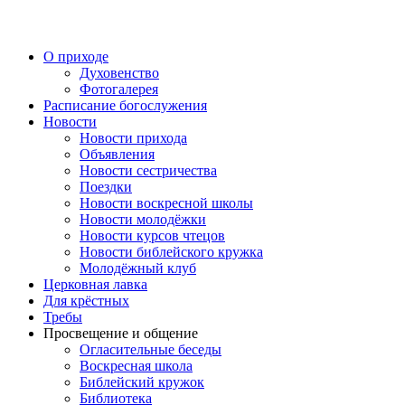
Перейти
к
содержимому
О приходе
Духовенство
Фотогалерея
Расписание богослужения
Новости
Новости прихода
Объявления
Новости сестричества
Поездки
Новости воскресной школы
Новости молодёжки
Новости курсов чтецов
Новости библейского кружка
Молодёжный клуб
Церковная лавка
Для крёстных
Требы
Просвещение и общение
Огласительные беседы
Воскресная школа
Библейский кружок
Библиотека