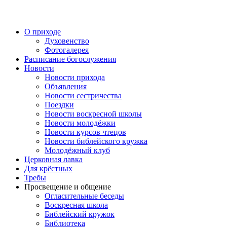
Перейти
к
содержимому
О приходе
Духовенство
Фотогалерея
Расписание богослужения
Новости
Новости прихода
Объявления
Новости сестричества
Поездки
Новости воскресной школы
Новости молодёжки
Новости курсов чтецов
Новости библейского кружка
Молодёжный клуб
Церковная лавка
Для крёстных
Требы
Просвещение и общение
Огласительные беседы
Воскресная школа
Библейский кружок
Библиотека