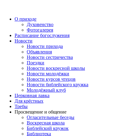
Перейти
к
содержимому
О приходе
Духовенство
Фотогалерея
Расписание богослужения
Новости
Новости прихода
Объявления
Новости сестричества
Поездки
Новости воскресной школы
Новости молодёжки
Новости курсов чтецов
Новости библейского кружка
Молодёжный клуб
Церковная лавка
Для крёстных
Требы
Просвещение и общение
Огласительные беседы
Воскресная школа
Библейский кружок
Библиотека