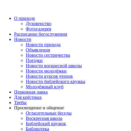
Перейти
к
содержимому
О приходе
Духовенство
Фотогалерея
Расписание богослужения
Новости
Новости прихода
Объявления
Новости сестричества
Поездки
Новости воскресной школы
Новости молодёжки
Новости курсов чтецов
Новости библейского кружка
Молодёжный клуб
Церковная лавка
Для крёстных
Требы
Просвещение и общение
Огласительные беседы
Воскресная школа
Библейский кружок
Библиотека