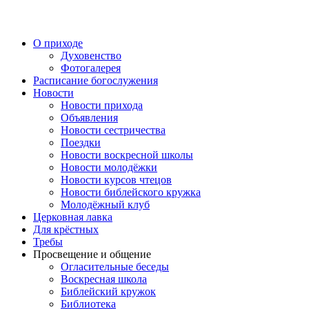
Перейти
к
содержимому
О приходе
Духовенство
Фотогалерея
Расписание богослужения
Новости
Новости прихода
Объявления
Новости сестричества
Поездки
Новости воскресной школы
Новости молодёжки
Новости курсов чтецов
Новости библейского кружка
Молодёжный клуб
Церковная лавка
Для крёстных
Требы
Просвещение и общение
Огласительные беседы
Воскресная школа
Библейский кружок
Библиотека