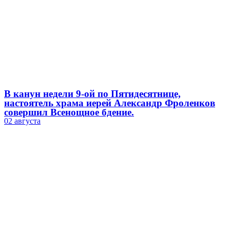
В канун недели 9-ой по Пятидесятнице,
настоятель храма иерей Александр Фроленков
совершил Всенощное бдение.
02 августа