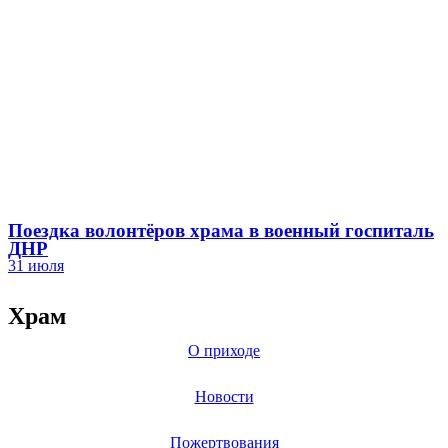
Поездка волонтёров храма в военный госпиталь
ДНР
31 июля
Храм
О приходе
Новости
Пожертвования