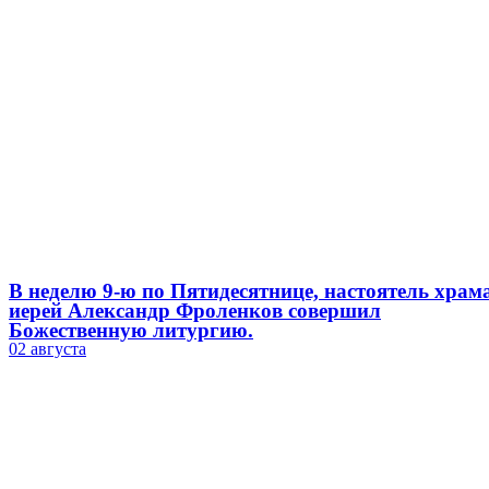
В неделю 9-ю по Пятидесятнице, настоятель храм
иерей Александр Фроленков совершил
Божественную литургию.
02 августа