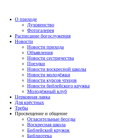
Перейти
к
содержимому
О приходе
Духовенство
Фотогалерея
Расписание богослужения
Новости
Новости прихода
Объявления
Новости сестричества
Поездки
Новости воскресной школы
Новости молодёжки
Новости курсов чтецов
Новости библейского кружка
Молодёжный клуб
Церковная лавка
Для крёстных
Требы
Просвещение и общение
Огласительные беседы
Воскресная школа
Библейский кружок
Библиотека