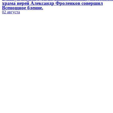
храма иерей Александр Фроленков совершил
Всенощное бдение.
02 августа