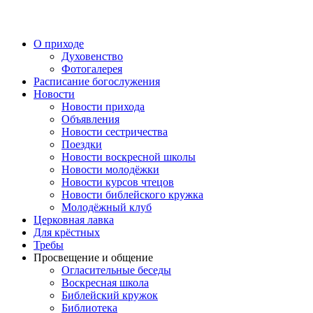
Перейти
к
содержимому
О приходе
Духовенство
Фотогалерея
Расписание богослужения
Новости
Новости прихода
Объявления
Новости сестричества
Поездки
Новости воскресной школы
Новости молодёжки
Новости курсов чтецов
Новости библейского кружка
Молодёжный клуб
Церковная лавка
Для крёстных
Требы
Просвещение и общение
Огласительные беседы
Воскресная школа
Библейский кружок
Библиотека