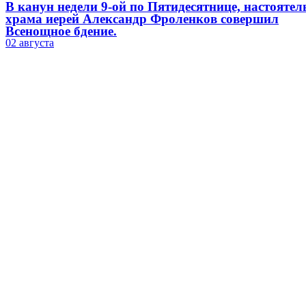
В канун недели 9-ой по Пятидесятнице, настоятел
храма иерей Александр Фроленков совершил
Всенощное бдение.
02 августа