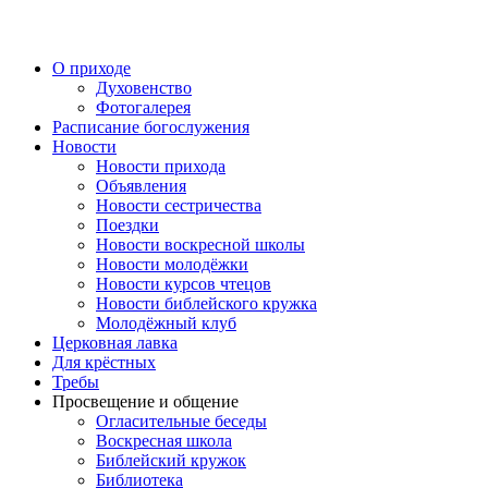
Перейти
к
содержимому
О приходе
Духовенство
Фотогалерея
Расписание богослужения
Новости
Новости прихода
Объявления
Новости сестричества
Поездки
Новости воскресной школы
Новости молодёжки
Новости курсов чтецов
Новости библейского кружка
Молодёжный клуб
Церковная лавка
Для крёстных
Требы
Просвещение и общение
Огласительные беседы
Воскресная школа
Библейский кружок
Библиотека