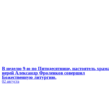
В неделю 9-ю по Пятидесятнице, настоятель храм
иерей Александр Фроленков совершил
Божественную литургию.
02 августа