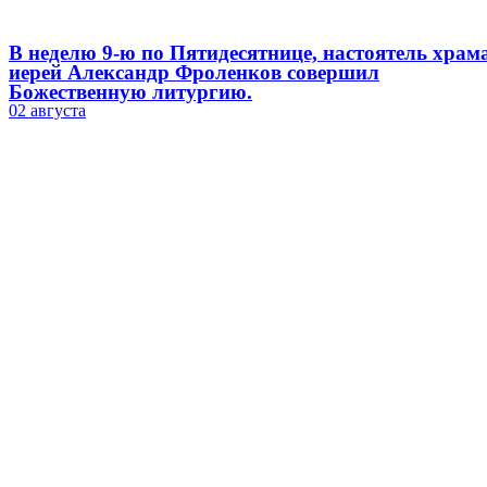
В неделю 9-ю по Пятидесятнице, настоятель храм
иерей Александр Фроленков совершил
Божественную литургию.
02 августа