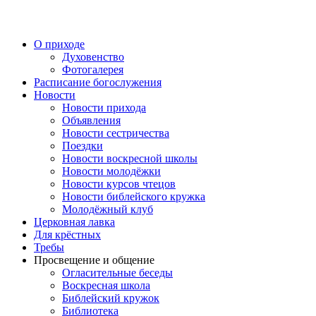
Перейти
к
содержимому
О приходе
Духовенство
Фотогалерея
Расписание богослужения
Новости
Новости прихода
Объявления
Новости сестричества
Поездки
Новости воскресной школы
Новости молодёжки
Новости курсов чтецов
Новости библейского кружка
Молодёжный клуб
Церковная лавка
Для крёстных
Требы
Просвещение и общение
Огласительные беседы
Воскресная школа
Библейский кружок
Библиотека