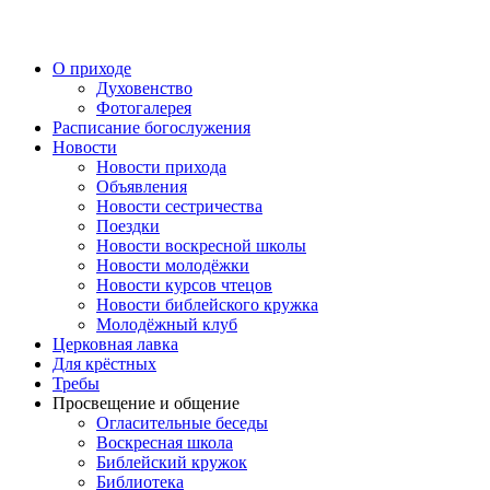
Перейти
к
содержимому
О приходе
Духовенство
Фотогалерея
Расписание богослужения
Новости
Новости прихода
Объявления
Новости сестричества
Поездки
Новости воскресной школы
Новости молодёжки
Новости курсов чтецов
Новости библейского кружка
Молодёжный клуб
Церковная лавка
Для крёстных
Требы
Просвещение и общение
Огласительные беседы
Воскресная школа
Библейский кружок
Библиотека