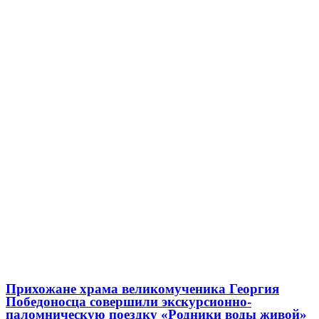
Прихожане храма великомученика Георгия
Победоносца совершили экскурсионно-
паломническую поездку «Родники воды живой»