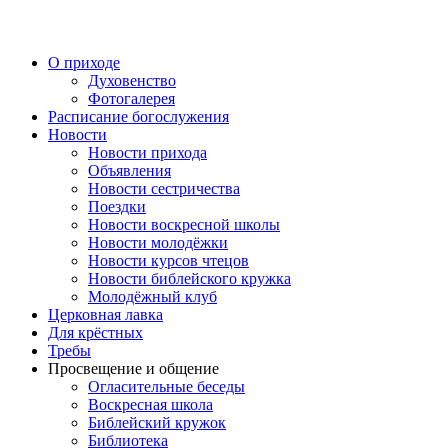
Перейти
к
содержимому
О приходе
Духовенство
Фотогалерея
Расписание богослужения
Новости
Новости прихода
Объявления
Новости сестричества
Поездки
Новости воскресной школы
Новости молодёжки
Новости курсов чтецов
Новости библейского кружка
Молодёжный клуб
Церковная лавка
Для крёстных
Требы
Просвещение и общение
Огласительные беседы
Воскресная школа
Библейский кружок
Библиотека