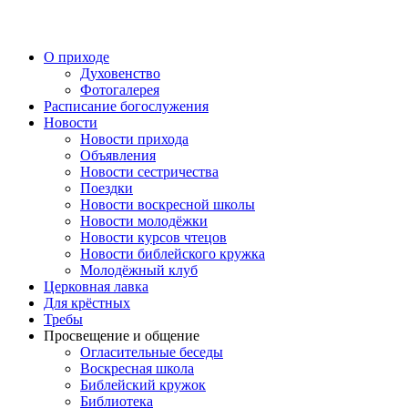
Перейти
к
содержимому
О приходе
Духовенство
Фотогалерея
Расписание богослужения
Новости
Новости прихода
Объявления
Новости сестричества
Поездки
Новости воскресной школы
Новости молодёжки
Новости курсов чтецов
Новости библейского кружка
Молодёжный клуб
Церковная лавка
Для крёстных
Требы
Просвещение и общение
Огласительные беседы
Воскресная школа
Библейский кружок
Библиотека