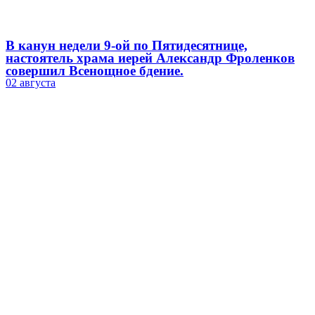
В канун недели 9-ой по Пятидесятнице,
настоятель храма иерей Александр Фроленков
совершил Всенощное бдение.
02 августа