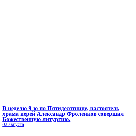
В неделю 9-ю по Пятидесятнице, настоятель
храма иерей Александр Фроленков совершил
Божественную литургию.
02 августа