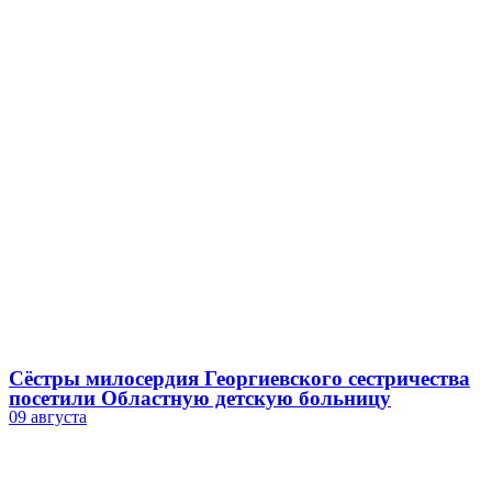
Сёстры милосердия Георгиевского сестричества
посетили Областную детскую больницу
09 августа