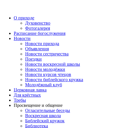
Перейти
к
содержимому
О приходе
Духовенство
Фотогалерея
Расписание богослужения
Новости
Новости прихода
Объявления
Новости сестричества
Поездки
Новости воскресной школы
Новости молодёжки
Новости курсов чтецов
Новости библейского кружка
Молодёжный клуб
Церковная лавка
Для крёстных
Требы
Просвещение и общение
Огласительные беседы
Воскресная школа
Библейский кружок
Библиотека