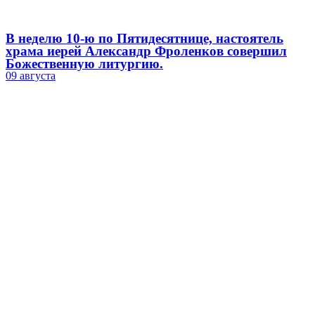
В неделю 10-ю по Пятидесятнице, настоятель
храма иерей Александр Фроленков совершил
Божественную литургию.
09 августа