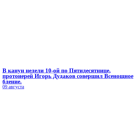
В канун недели 10-ой по Пятидесятнице,
протоиерей Игорь Дудаков совершил Всенощное
бдение.
09 августа