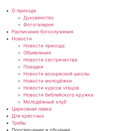
Перейти
к
О приходе
содержимому
Духовенство
Фотогалерея
Расписание богослужения
Новости
Новости прихода
Объявления
Новости сестричества
Поездки
Новости воскресной школы
Новости молодёжки
Новости курсов чтецов
Новости библейского кружка
Молодёжный клуб
Церковная лавка
Для крёстных
Требы
Просвещение и общение