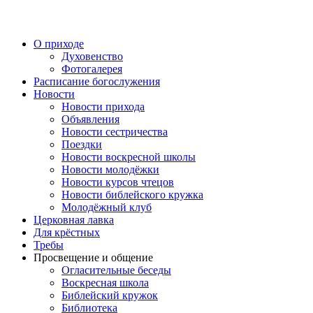
Перейти
к
содержимому
О приходе
Духовенство
Фотогалерея
Расписание богослужения
Новости
Новости прихода
Объявления
Новости сестричества
Поездки
Новости воскресной школы
Новости молодёжки
Новости курсов чтецов
Новости библейского кружка
Молодёжный клуб
Церковная лавка
Для крёстных
Требы
Просвещение и общение
Огласительные беседы
Воскресная школа
Библейский кружок
Библиотека