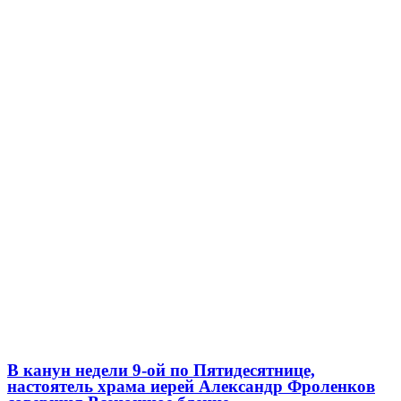
В канун недели 9-ой по Пятидесятнице,
настоятель храма иерей Александр Фроленков