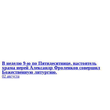
В неделю 9-ю по Пятидесятнице, настоятель
храма иерей Александр Фроленков совершил
Божественную литургию.
02 августа