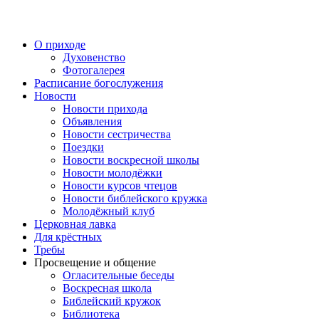
Перейти
к
содержимому
О приходе
Духовенство
Фотогалерея
Расписание богослужения
Новости
Новости прихода
Объявления
Новости сестричества
Поездки
Новости воскресной школы
Новости молодёжки
Новости курсов чтецов
Новости библейского кружка
Молодёжный клуб
Церковная лавка
Для крёстных
Требы
Просвещение и общение
Огласительные беседы
Воскресная школа
Библейский кружок
Библиотека