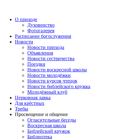
Перейти
к
содержимому
О приходе
Духовенство
Фотогалерея
Расписание богослужения
Новости
Новости прихода
Объявления
Новости сестричества
Поездки
Новости воскресной школы
Новости молодёжки
Новости курсов чтецов
Новости библейского кружка
Молодёжный клуб
Церковная лавка
Для крёстных
Требы
Просвещение и общение
Огласительные беседы
Воскресная школа
Библейский кружок
Библиотека