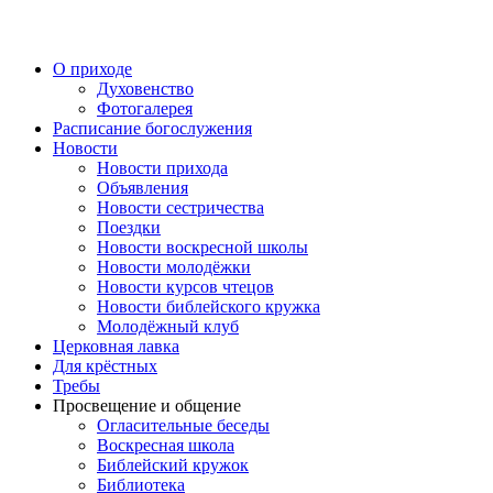
Перейти
к
содержимому
О приходе
Духовенство
Фотогалерея
Расписание богослужения
Новости
Новости прихода
Объявления
Новости сестричества
Поездки
Новости воскресной школы
Новости молодёжки
Новости курсов чтецов
Новости библейского кружка
Молодёжный клуб
Церковная лавка
Для крёстных
Требы
Просвещение и общение
Огласительные беседы
Воскресная школа
Библейский кружок
Библиотека