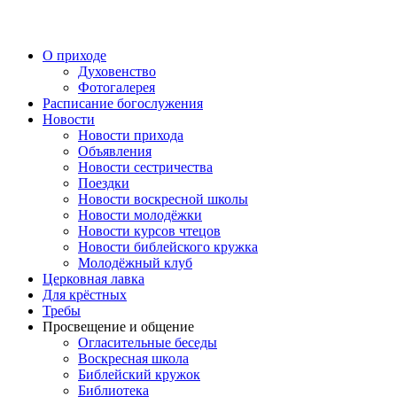
Перейти
к
содержимому
О приходе
Духовенство
Фотогалерея
Расписание богослужения
Новости
Новости прихода
Объявления
Новости сестричества
Поездки
Новости воскресной школы
Новости молодёжки
Новости курсов чтецов
Новости библейского кружка
Молодёжный клуб
Церковная лавка
Для крёстных
Требы
Просвещение и общение
Огласительные беседы
Воскресная школа
Библейский кружок
Библиотека