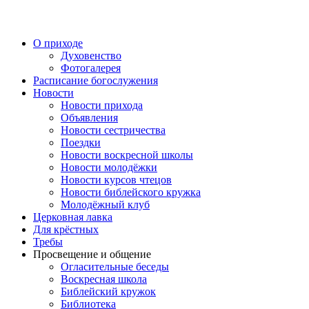
Перейти
к
содержимому
О приходе
Духовенство
Фотогалерея
Расписание богослужения
Новости
Новости прихода
Объявления
Новости сестричества
Поездки
Новости воскресной школы
Новости молодёжки
Новости курсов чтецов
Новости библейского кружка
Молодёжный клуб
Церковная лавка
Для крёстных
Требы
Просвещение и общение
Огласительные беседы
Воскресная школа
Библейский кружок
Библиотека