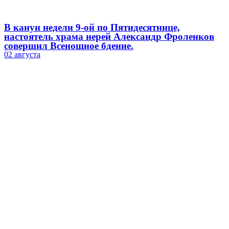
В канун недели 9-ой по Пятидесятнице,
настоятель храма иерей Александр Фроленков
совершил Всенощное бдение.
02 августа