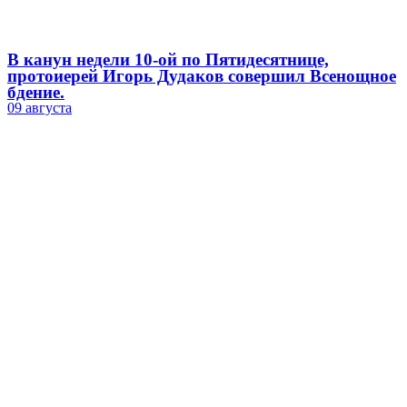
В канун недели 10-ой по Пятидесятнице,
протоиерей Игорь Дудаков совершил Всенощное
бдение.
09 августа