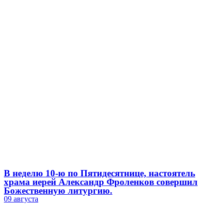
В неделю 10-ю по Пятидесятнице, настоятель
храма иерей Александр Фроленков совершил
Божественную литургию.
09 августа