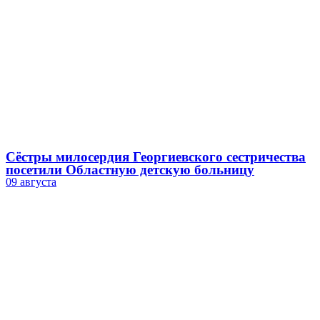
Сёстры милосердия Георгиевского сестричества
посетили Областную детскую больницу
09 августа