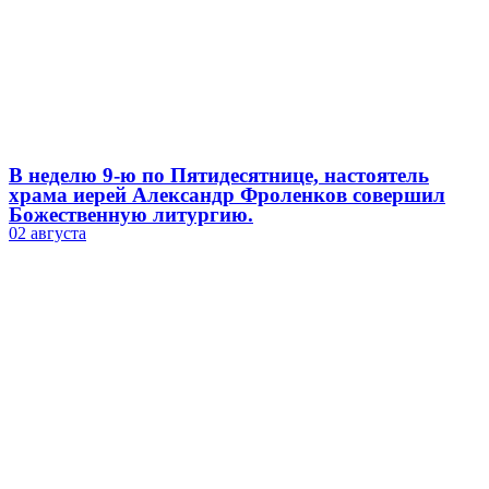
В неделю 9-ю по Пятидесятнице, настоятель
храма иерей Александр Фроленков совершил
Божественную литургию.
02 августа