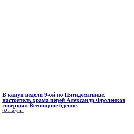
В канун недели 9-ой по Пятидесятнице,
настоятель храма иерей Александр Фроленков
совершил Всенощное бдение.
02 августа