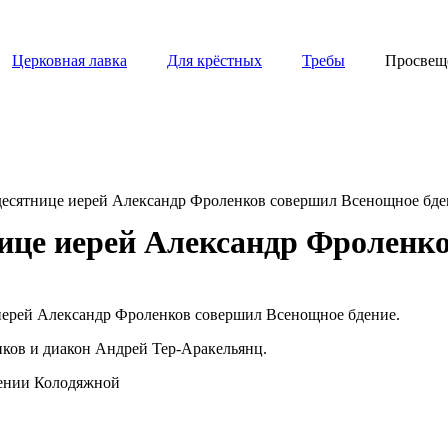
Церковная лавка
Для крёстных
Требы
Просвещ
есятнице иерей Александр Фроленков совершил Всенощное бде
ице иерей Александр Фроленк
а иерей Александр Фроленков совершил Всенощное бдение.
ков и диакон Андрей Тер-Аракельянц.
сении Колодяжной