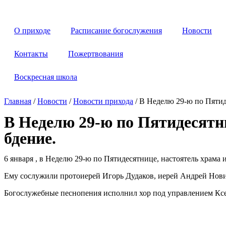
Перейти
к
содержимому
О приходе
Расписание богослужения
Новости
Контакты
Пожертвования
Воскресная школа
Главная
/
Новости
/
Новости прихода
/
В Неделю 29-ю по Пятид
В Неделю 29-ю по Пятидесятн
бдение.
6 января , в Неделю 29-ю по Пятидесятнице, настоятель храм
Ему сослужили протоиерей Игорь Дудаков, иерей Андрей Нови
Богослужебные песнопения исполнил хор под управлением К