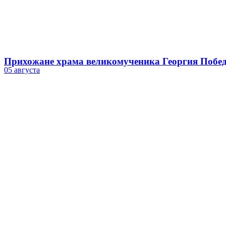
Прихожане храма великомученика Георгия Побед
05 августа