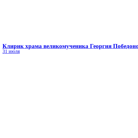
Клирик храма великомученика Георгия Победоно
31 июля