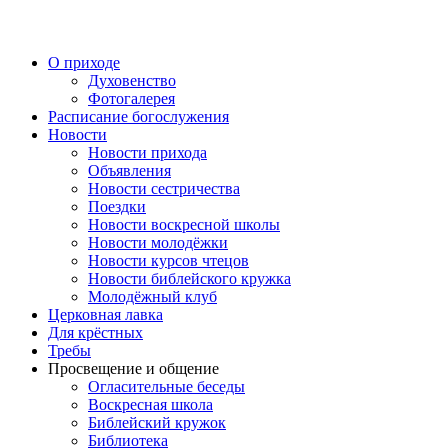
Перейти
к
содержимому
О приходе
Духовенство
Фотогалерея
Расписание богослужения
Новости
Новости прихода
Объявления
Новости сестричества
Поездки
Новости воскресной школы
Новости молодёжки
Новости курсов чтецов
Новости библейского кружка
Молодёжный клуб
Церковная лавка
Для крёстных
Требы
Просвещение и общение
Огласительные беседы
Воскресная школа
Библейский кружок
Библиотека